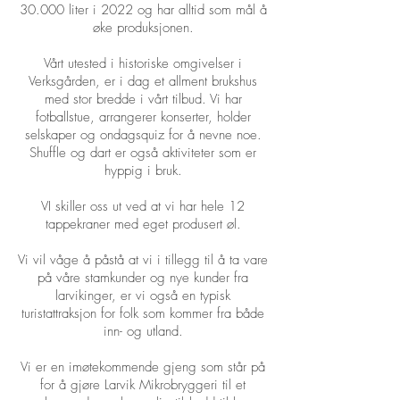
30.000 liter i 2022 og har alltid som mål å
øke produksjonen.
Vårt utested i historiske omgivelser i
Verksgården, er i dag et allment brukshus
med stor bredde i vårt tilbud. Vi har
fotballstue, arrangerer konserter, holder
selskaper og ondagsquiz for å nevne noe.
Shuffle og dart er også aktiviteter som er
hyppig i bruk.
VI skiller oss ut ved at vi har hele 12
tappekraner med eget produsert øl.
Vi vil våge å påstå at vi i tillegg til å ta vare
på våre stamkunder og nye kunder fra
larvikinger, er vi også en typisk
turistattraksjon for folk som kommer fra både
inn- og utland.
Vi er en imøtekommende gjeng som står på
for å gjøre Larvik Mikrobryggeri til et