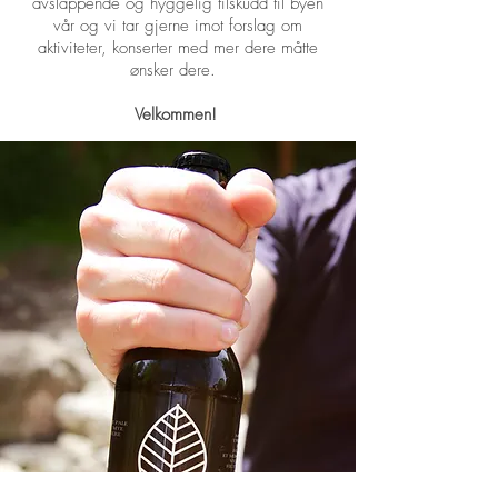
avslappende og hyggelig tilskudd til byen
vår og vi tar gjerne imot forslag om
aktiviteter, konserter med mer dere måtte
ønsker dere.
Velkommen!