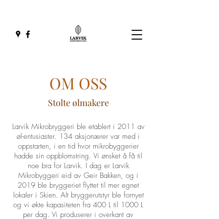
OM OSS
Stolte ølmakere
Larvik Mikrobryggeri ble etablert i 2011 av
øl-entusiaster. 134 aksjonærer var med i
oppstarten, i en tid hvor mikrobyggerier
hadde sin oppblomstring. Vi ønsket å få til
noe bra for Larvik. I dag er Larvik
Mikrobyggeri eid av Geir Bakken, og i
2019 ble bryggeriet flyttet til mer egnet
lokaler i Skien. Alt bryggerutstyr ble fornyet
og vi økte kapasiteten fra 400 L til 1000 L
per dag. Vi produserer i overkant av