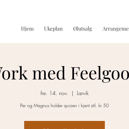
Hjem
Ukeplan
Ølutsalg
Arrangeme
Work med Feelgo
fre. 14. nov.
  |  
Larvik
Per og Magnus holder quizen i kjent stil. kr 50