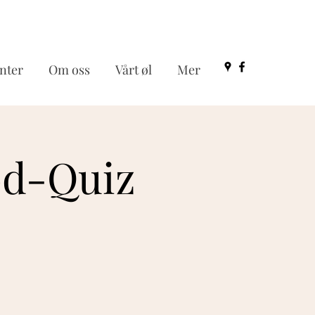
nter
Om oss
Vårt øl
Mer
od-Quiz