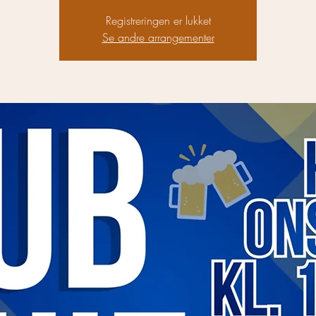
Registreringen er lukket
Se andre arrangementer