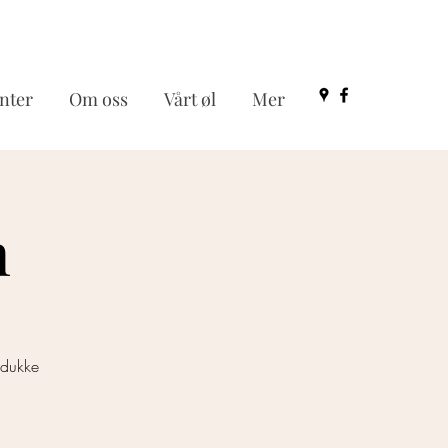
nter
Om oss
Vårt øl
Mer
n
 dukke