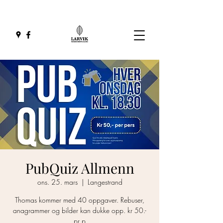
PubQuiz Allmenn
ons. 25. mars
  |  
Langestrand
Thomas kommer med 40 oppgaver. Rebuser,
anagrammer og bilder kan dukke opp. kr 50.-
pr p