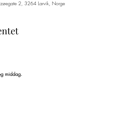
itzøegate 2, 3264 Larvik, Norge
ntet
s og middag.