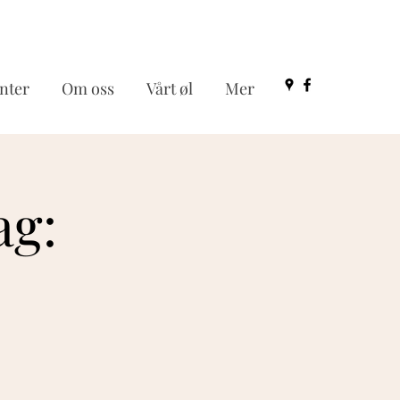
nter
Om oss
Vårt øl
Mer
ag: