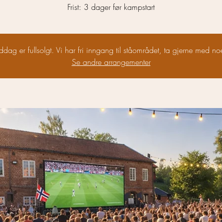
Frist: 3 dager før kampstart
ag er fullsolgt. Vi har fri inngang til ståområdet, ta gjerne med noe
Se andre arrangementer