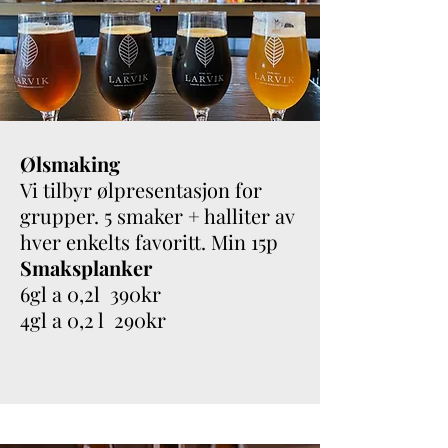
Ølsmaking
Vi tilbyr ølpresentasjon for
grupper. 5 smaker + halliter av
hver enkelts favoritt. Min 15p
Smaksplanker
6gl a 0,2l 390kr
4gl a 0,2 l 290kr