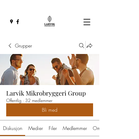
Grupper
Larvik Mikrobryggeri Group
Offentlig
·
32 medlemmer
Bli med
Diskusjon
Medier
Filer
Medlemmer
Om