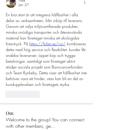
Nikk
Jan 27
En bra start är att integrera hållbarhet i alla 
delar av verksamheten, från inköp till leverans. 
Genom att välja miljöcertifierade produkter, 
minska onödiga transporter och återanvända 
material kan företaget minska sitt ekologiska 
fotavtryck. På 
https://folier.se/csr/
 kombineras 
detta med hög service och flexibilitet: kunder får 
snabba leveranser, öppet köp och trygga 
betalningar, samtidigt som företaget aktivt 
stödjer sociala projekt som Barncancerfonden 
och Team Rynkeby. Detta visar att hållbarhet inte 
behöver vara ett hinder, utan kan bli en del av 
kundupplevelsen och företagets styrka.
Like
Reply
Om
Welcome to the group! You can connect
with other members, ge
...